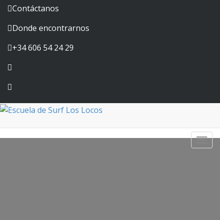
Contáctanos
Donde encontrarnos
+34 606 54 24 29
Togg
navi