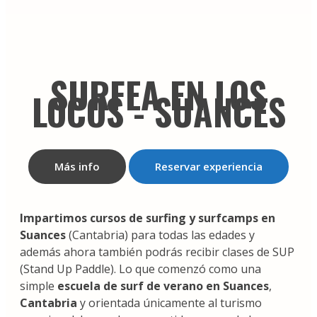
SURFEA EN LOS
LOCOS - SUANCES
Más info
Reservar experiencia
Impartimos cursos de surfing y surfcamps en
Suances
(Cantabria) para todas las edades y
además ahora también podrás recibir clases de SUP
(Stand Up Paddle). Lo que comenzó como una
simple
escuela de surf de verano en Suances
,
Cantabria
y orientada únicamente al turismo